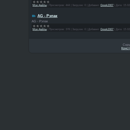
Мои файлы
|
Просмотров:
444
|
Загрузок:
0
|
Добавил:
Greek2007
|
Дата:
15.02
AG - Рэпак
AG - Рэпак
Мои файлы
|
Просмотров:
378
|
Загрузок:
0
|
Добавил:
Greek2007
|
Дата:
15.02
Copy
Конст