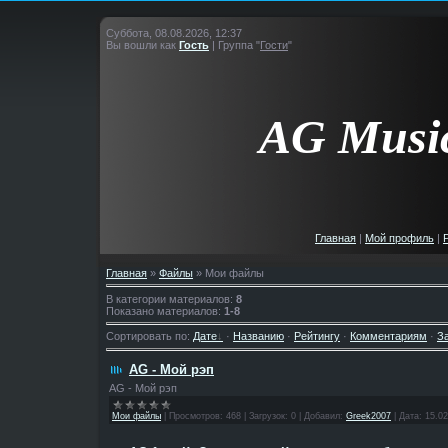
Суббота, 08.08.2026, 12:37
Вы вошли как
Гость
|
Группа
"
Гости
"
AG
Musi
Главная
|
Мой профиль
|
Главная
»
Файлы
» Мои файлы
В категории материалов
:
8
Показано материалов
:
1-8
Сортировать по
:
Дате
·
Названию
·
Рейтингу
·
Комментариям
·
З
AG - Мой рэп
AG - Мой рэп
Мои файлы
|
Просмотров:
468
|
Загрузок:
0
|
Добавил:
Greek2007
|
Дата:
15.02