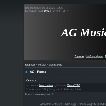
Воскресенье, 09.08.2026, 15:06
Вы вошли как
Гость
|
Группа
"
Гости
"
AG
Musi
Главная
|
Мой профиль
|
Главная
»
Файлы
»
Мои файлы
AG - Рэпак
Скачать
Категория
:
Мои файлы
|
Добавил
:
Greek2007
Просмотров
:
379
|
Загрузок
:
0
|
Рейтинг
:
0.0
/
0
Всего комментариев
:
0
Добавлять комментарии могут только зарегистрирова